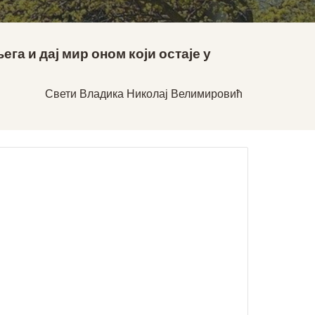
ега и дај мир оном који остаје у
Свети Владика Николај Велимировић