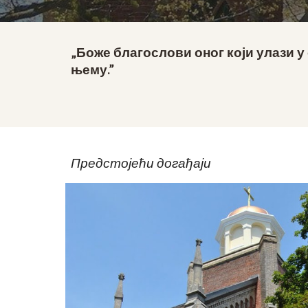
„Боже благослови оног који улази у о
њему.”
Предстојећи догађаји