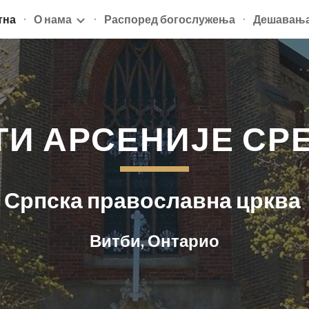
тна
О нама
Распоред богослужења
Дешавањ
ip to main content
Skip to navigat
ТИ АРСЕНИЈЕ СР
Српска православна црква
Витби, Онтарио